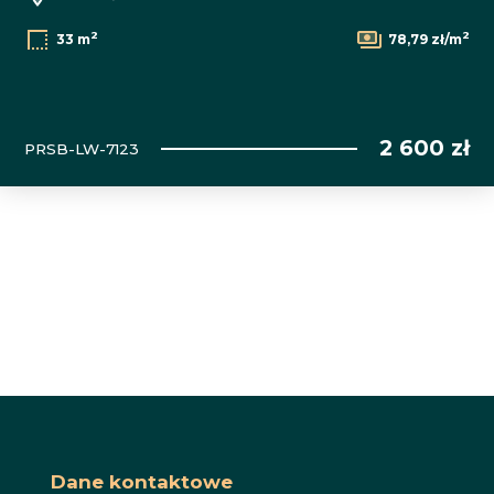
2
2
33 m
78,79 zł/m
2 600 zł
PRSB-LW-7123
Dane kontaktowe