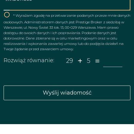
* Wyrażam zgodę na przetwarzanie podanych przeze mnie danych
osobowych. Administratorem danych jest Prestige Broker z siedzibą w
Warszawie, ul. Nowy Świat 33 lok. 13, 00-029 Warszawa. Mam prawo
dostępu do swoich danych i ich poprawiania. Podanie danych jest
dobrowolne. Dane zbierane są w celu marketingowym oraz w celu
realizowania i wykonania zawartej umowy lub do podjęcia działań na
Twoje żądanie przed zawarciem umowy.
29
5
Rozwiąż równanie: