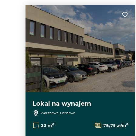
Dodaj
Lokal na wynajem
Warszawa, Bemowo
2
2
33 m
78,79 zł/m