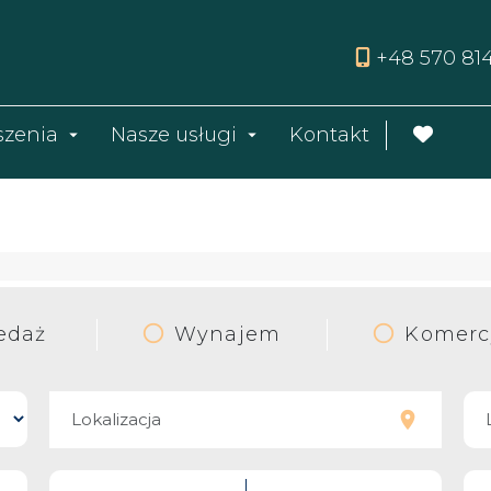
+48 570 81
szenia
Nasze usługi
Kontakt
edaż
Wynajem
Komerc