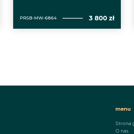
3 800 zł
PRSB-MW-6864
menu
Strona 
O nas