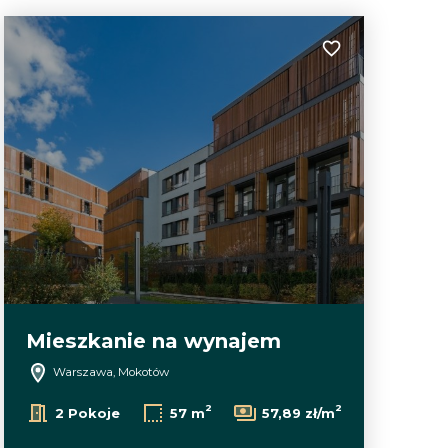
lubionych
Dodaj do ulubion
Mieszkanie na wynajem
Warszawa, Mokotów
2
2
2 Pokoje
57 m
57,89 zł/m