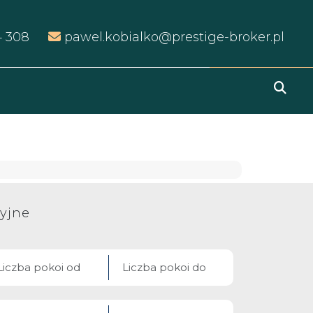
4 308
pawel.kobialko@prestige-broker.pl
yjne