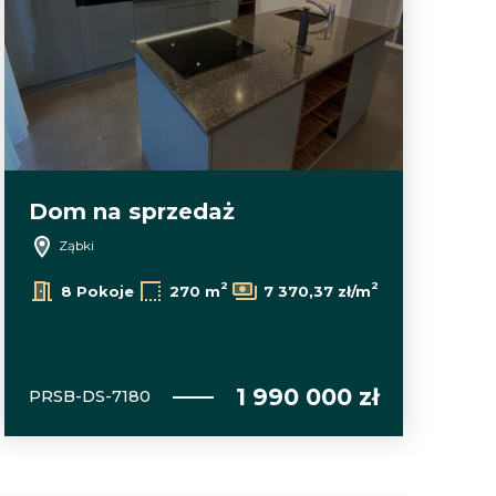
Dom na sprzedaż
Ząbki
2
2
8 Pokoje
270 m
7 370,37 zł/m
1 990 000 zł
PRSB-DS-7180