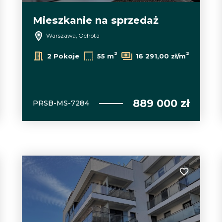
Mieszkanie na sprzedaż
Warszawa, Ochota
2
2
2 Pokoje
55 m
16 291,00 zł/m
889 000 zł
PRSB-MS-7284
 do ulubionych
Dodaj do u