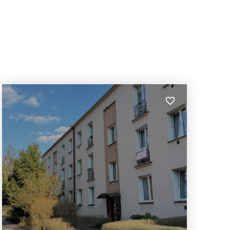
lubionych
Dodaj do ulubion