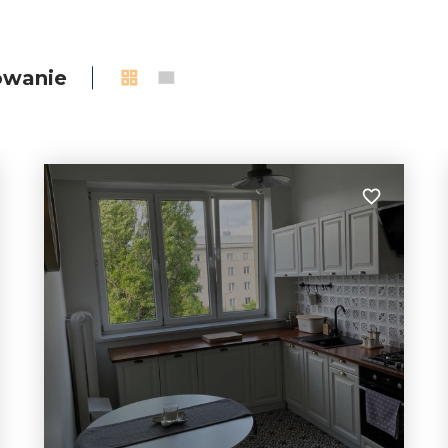
owanie
tabela
lista
 do ulubionych
Dodaj do u