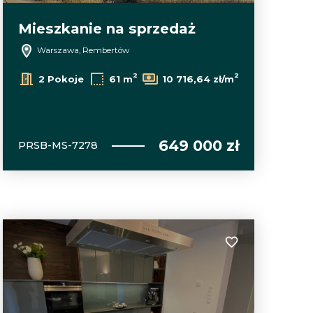
Mieszkanie na sprzedaż
Warszawa, Rembertów
2
2
2 Pokoje
61 m
10 716,64 zł/m
649 000 zł
PRSB-MS-7278
lubionych
Dodaj do ulubion