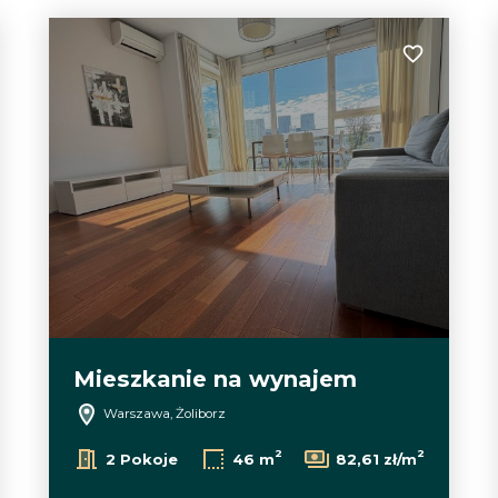
 do ulubionych
Dodaj do u
Mieszkanie na wynajem
Warszawa, Żoliborz
2
2
2 Pokoje
46 m
82,61 zł/m