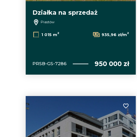
Działka na sprzedaż
Piastów
2
2
1 015 m
935,96 zł/m
950 000 zł
PRSB-GS-7286
Dodaj