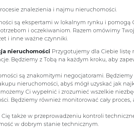
cesie znalezienia i najmu nieruchomości.
ości są ekspertami w lokalnym rynku i pomogą C
otrzebom i oczekiwaniom. Razem omówimy Twoje pri
et i inne ważne czynniki.
cja nieruchomości
Przygotujemy dla Ciebie listę
acje. Będziemy z Tobą na każdym kroku, aby zape
omości są znakomitymi negocjatorami. Będziemy 
kupu nieruchomości, abyś mógł uzyskać jak najko
możemy Ci wypełnić i zrozumieć wszelkie niezbę
i. Będziemy również monitorować cały proces, ab
ię także w przeprowadzeniu kontroli techniczne
mość w dobrym stanie technicznym.