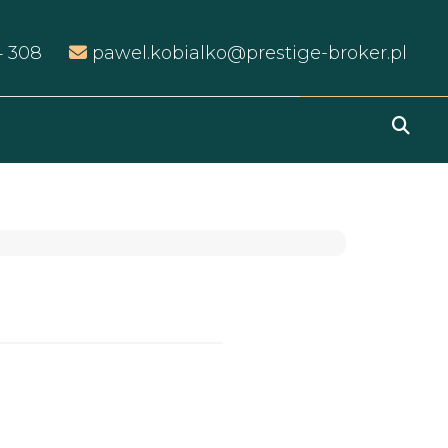
4 308
pawel.kobialko@prestige-broker.pl