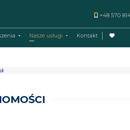
+48 570 81
szenia
Nasze usługi
Kontakt
ci
HOMOŚCI